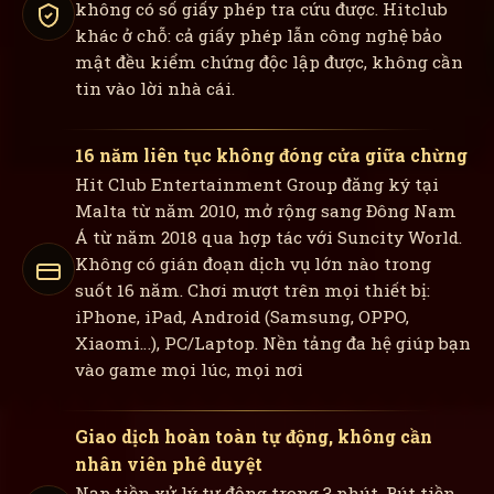
không có số giấy phép tra cứu được. Hitclub
khác ở chỗ: cả giấy phép lẫn công nghệ bảo
mật đều kiểm chứng độc lập được, không cần
tin vào lời nhà cái.
16 năm liên tục không đóng cửa giữa chừng
Hit Club Entertainment Group đăng ký tại
Malta từ năm 2010, mở rộng sang Đông Nam
Á từ năm 2018 qua hợp tác với Suncity World.
Không có gián đoạn dịch vụ lớn nào trong
suốt 16 năm. Chơi mượt trên mọi thiết bị:
iPhone, iPad, Android (Samsung, OPPO,
Xiaomi…), PC/Laptop. Nền tảng đa hệ giúp bạn
vào game mọi lúc, mọi nơi
Giao dịch hoàn toàn tự động, không cần
nhân viên phê duyệt
Nạp tiền xử lý tự động trong 3 phút. Rút tiền