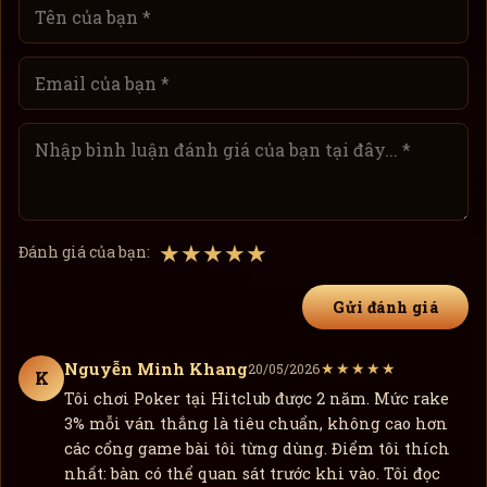
trên mỗi ván thắng - cấu trúc tài chính minh
bạch hơn dạng game một chiều, vì lợi thế của
nhà cái không phụ thuộc vào việc người chơi
thua.
Poker tại
HitClub
hỗ trợ nhiều loại bàn theo mức
cược khác nhau, từ bàn mới đến bàn cao cấp.
Người chơi có thể quan sát bàn chơi trước khi
vào - tính năng này giúp đánh giá phong độ đối
thủ mà không tốn phí tham gia.
★
★
★
★
★
Đánh giá của bạn:
Tài xỉu MD5 và mini game tốc độ
Gửi đánh giá
Tài Xỉu MD5 là sản phẩm trung tâm của
HitClub
Nguyễn Minh Khang
★★★★★
20/05/2026
K
- mỗi ván kết thúc trong vài chục giây, kết quả
Tôi chơi Poker tại Hitclub được 2 năm. Mức rake
xác minh được bằng cơ chế SHA-256 như đã mô
3% mỗi ván thắng là tiêu chuẩn, không cao hơn
tả ở trên. Đây là lý do nhiều người chơi ưu tiên
các cổng game bài tôi từng dùng. Điểm tôi thích
nền tảng này cho tài xỉu online thay vì các cổng
nhất: bàn có thể quan sát trước khi vào. Tôi đọc