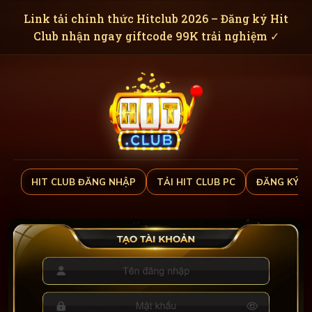
Link tải chính thức Hitclub 2026 – Đăng ký Hit
Club nhận ngay giftcode 99K trải nghiệm ✓
HIT CLUB ĐĂNG NHẬP
TẢI HIT CLUB PC
ĐĂNG KÝ HI