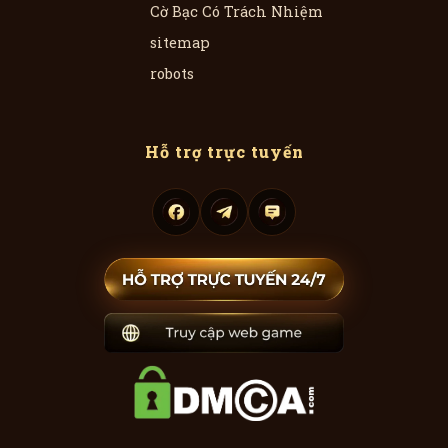
Cờ Bạc Có Trách Nhiệm
sitemap
robots
Hỗ trợ trực tuyến