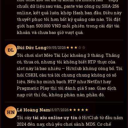
chuỗi dữ liệu sau ván, paste vào công cụ SHA-256
online, kết quả luôn khớp Hash ban đầu. Điều này
thuyết phục tôi hơn bất kỳ quảng cáo nào. Tôi đặt
giới hạn 500.000 VND mỗi phiên trong cài đặt tài
khoản và chưa bao giờ vượt quá.
Bùi Đức Long
★★★☆☆
09/05/2026
ĐL
Tôi chơi slot Mèo Tài Lộc khoảng 3 tháng. Thắng
có, thua có, nhưng tôi không biết RTP thực của
slot này là bao nhiêu — Hitclub không công bố. Tôi
hỏi CSKH, câu trả lời chung chung không có số
liệu. Nếu họ minh bạch RTP như NetEnt hay
Pragmatic Play thì tôi đánh giá 5 sao. Giao dịch
nạp rút thì ổn, không phàn nàn phần đó.
Nổ hũ jackpot và các dịch vụ mở rộng
Lê Hoàng Nam
★★★★★
15/07/2026
HN
Kho slot của
HitClub
gồm các tựa có cốt truyện
Tôi cày
tài xỉu online uy tín
ở HitClub từ đầu năm
phong phú: Mèo Tài Lộc, Tây Du Ký, Kho Báu Tứ
2024 đến nay, chủ yếu chơi sảnh MD5. Cơ chế