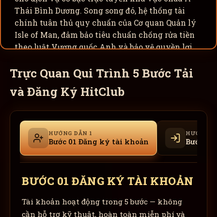
Thái Bình Dương. Song song đó, hệ thống tài
chính tuân thủ quy chuẩn của Cơ quan Quản lý
Isle of Man, đảm bảo tiêu chuẩn chống rửa tiền
theo luật Vương quốc Anh và bảo vệ quyền lợi
người chơi ở mức cao nhất.
Trực Quan Qui Trình 5 Bước Tải
Tính công bằng của từng ván chơi được kiểm
và Đăng Ký HitClub
định bởi hai tổ chức độc lập: iTech Labs (Costa
Rica) và BMM Testlabs - cả hai kiểm tra định kỳ
thuật toán sinh kết quả và tỷ lệ hoàn trả (RTP),
xác nhận không có can thiệp kỹ thuật từ phía
HƯỚNG DẪN 1
HƯỚNG D
nhà cái.
Bước 01 Đăng ký tài khoản
Bước 02
Về lịch sử thành lập:
Hitclub Entertainment
Group đăng ký hoạt động tại Malta
năm 2010
BƯỚC 01 ĐĂNG KÝ TÀI KHOẢN
theo tiêu chuẩn pháp lý châu Âu. Đến
năm 2018
,
thương hiệu mở rộng sang Đông Nam Á qua hợp
Tài khoản hoạt động trong 5 bước — không
tác với Suncity World - một trong những tập
cần hỗ trợ kỹ thuật, hoàn toàn miễn phí và