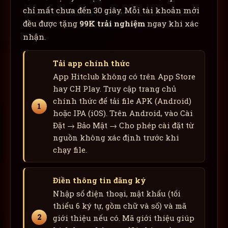
đoàn sòng bạc lớn nhất châu Á có trụ sở tại
chỉ mất chưa đến 30 giây. Mỗi tài khoản mới
Philippines. Cấu trúc pháp lý kép này giúp
đều được tặng
99K trải nghiệm
ngay khi xác
HitClub
vừa giữ tính hợp pháp toàn cầu vừa tối
nhận.
ưu hạ tầng thanh toán cho thị trường Việt Nam.
Bảo mật dữ liệu cá nhân sử dụng mã hóa
SSL 256-
Tải app chính thức
bit
- cùng chuẩn với các hệ thống ngân hàng
App Hitclub không có trên App Store
thương mại, mọi thông tin tài khoản và lịch sử
hay CH Play. Truy cập trang chủ
giao dịch đều được mã hóa trước khi truyền tải.
chính thức để tải file APK (Android)
hoặc IPA (iOS). Trên Android, vào Cài
Hệ Thống Cổng Game Luôn Vận Hành
Đặt → Bảo Mật → Cho phép cài đặt từ
nguồn không xác định trước khi
Ổn Định và Minh Bạch
chạy file.
Phần lớn cổng game trực tuyến yêu cầu người
chơi tin tuyệt đối vào kết quả do máy chủ đưa ra
Điền thông tin đăng ký
- không có cơ chế kiểm chứng độc lập nào.
Hit
Nhập số điện thoại, mật khẩu (tối
Club
giải quyết vấn đề này bằng chuẩn
thiểu 6 ký tự, gồm chữ và số) và mã
"provably fair" (công bằng có thể chứng minh)
giới thiệu nếu có. Mã giới thiệu giúp