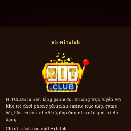
dụng chính thống.
Tải
Hit Club
trên Android
Truy cập
Hitclub
bằng trình duyệt điện thoại,
Về Hitclub
tìm nút
"Tải App"
ở góc trên màn hình. File
APK có dung lượng khoảng
35-40 MB
, tải về
trong
10-20 giây
với wifi thông thường.
Trước khi cài, Android yêu cầu bật thủ công một
quyền:
Vào
Cài đặt
→
Bảo mật
(hoặc
Quyền riêng tư
tùy dòng máy)
HITCLUB là nền tảng game đổi thưởng trực tuyến với
Bật
"Cài đặt ứng dụng không rõ nguồn gốc"
kho trò chơi phong phú như casino trực tiếp, game
cho trình duyệt bạn đang dùng
bài, bắn cá và slot nổ hũ, đáp ứng nhu cầu giải trí đa
dạng.
Quay lại file APK vừa tải → nhấn
Cài đặt
Chính sách bảo mật Hitclub
Sau cài xong, tắt lại quyền đó - không cần giữ